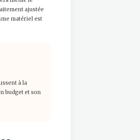
agera même le
faitement ajustée
sme matériel est
ssent à la
n budget et son