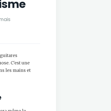
tisme
 mais
 guitares
ose. C'est une
ns les mains et
é