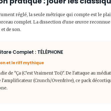
on pratique : jouer les classiq
rument réglé, la seule métrique qui compte est le pla
orceau complet. La dissection d'une œuvre reconnue 
et de son.
uitare Complet : TÉLÉPHONE
on et le riff mythique
ie de "Ça (C’est Vraiment Toi)". De l'attaque au média
l'amplificateur (Crunch/Overdrive), ce pack décortiq
one.