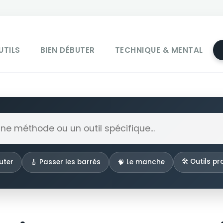
UTILS
BIEN DÉBUTER
TECHNIQUE & MENTAL
🛠️ Outils p
uter
🎸 Passer les barrés
🧠 Le manche