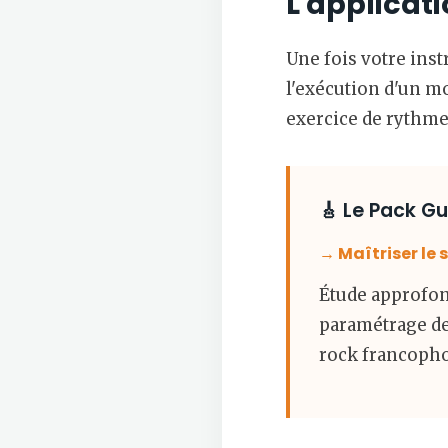
L'applicati
Une fois votre inst
l'exécution d'un m
exercice de rythme 
🎸 Le Pack G
→ Maîtriser le s
Étude approfond
paramétrage de 
rock francoph