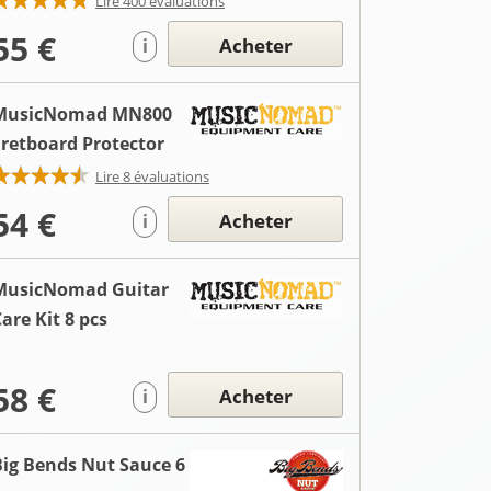
Lire 400 évaluations
55 €
Acheter
i
MusicNomad MN800
Fretboard Protector
Lire 8 évaluations
54 €
Acheter
i
MusicNomad Guitar
are Kit 8 pcs
58 €
Acheter
i
Big Bends Nut Sauce 6