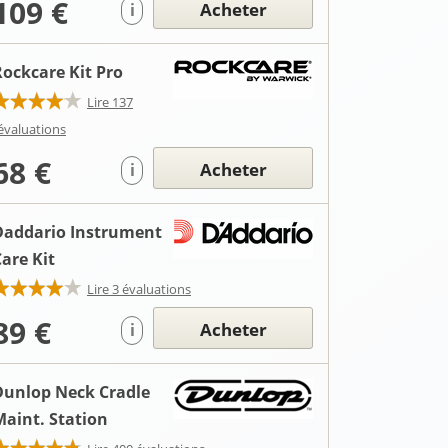
109 €
Acheter
i
Rockcare Kit Pro
Lire 137
évaluations
68 €
Acheter
i
Daddario Instrument
are Kit
Lire 3 évaluations
89 €
Acheter
i
Dunlop Neck Cradle
Maint. Station