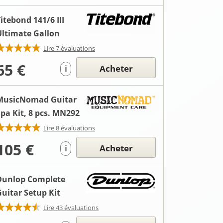
itebond 141/6 III
Ultimate Gallon
Lire 7 évaluations
65 €
Acheter
i
MusicNomad Guitar
pa Kit, 8 pcs. MN292
Lire 8 évaluations
105 €
Acheter
i
Dunlop Complete
Guitar Setup Kit
Lire 43 évaluations