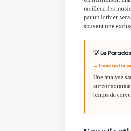
Un instrument mal 
meilleur des music
par un luthier sera
souvent une excuse
💡 Le Paradox
→ Lisez notre a
Une analyse sa
surconsommatio
temps de cervea