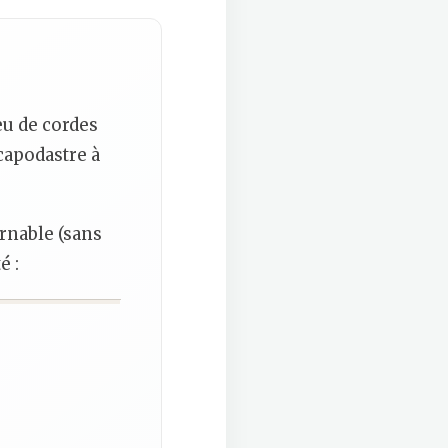
jeu de cordes
 capodastre à
rnable (sans
é :